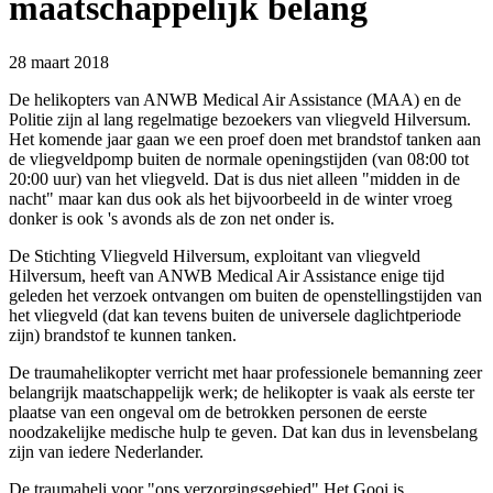
maatschappelijk belang
28 maart 2018
De helikopters van ANWB Medical Air Assistance (MAA) en de
Politie zijn al lang regelmatige bezoekers van vliegveld Hilversum.
Het komende jaar gaan we een proef doen met brandstof tanken aan
de vliegveldpomp buiten de normale openingstijden (van 08:00 tot
20:00 uur) van het vliegveld. Dat is dus niet alleen "midden in de
nacht" maar kan dus ook als het bijvoorbeeld in de winter vroeg
donker is ook 's avonds als de zon net onder is.
De Stichting Vliegveld Hilversum, exploitant van vliegveld
Hilversum, heeft van ANWB Medical Air Assistance enige tijd
geleden het verzoek ontvangen om buiten de openstellingstijden van
het vliegveld (dat kan tevens buiten de universele daglichtperiode
zijn) brandstof te kunnen tanken.
De traumahelikopter verricht met haar professionele bemanning zeer
belangrijk maatschappelijk werk; de helikopter is vaak als eerste ter
plaatse van een ongeval om de betrokken personen de eerste
noodzakelijke medische hulp te geven. Dat kan dus in levensbelang
zijn van iedere Nederlander.
De traumaheli voor "ons verzorgingsgebied" Het Gooi is