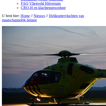
FAQ Vliegveld Hilversum
CRO-H en klachtenprocedure
U bent hier:
Home
//
Nieuws
//
Helikoptervluchten van
maatschappelijk belang