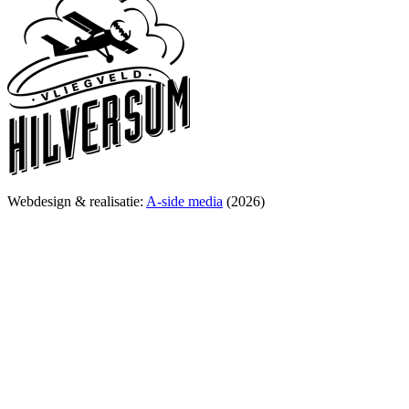
Webdesign & realisatie:
A-side media
(2026)