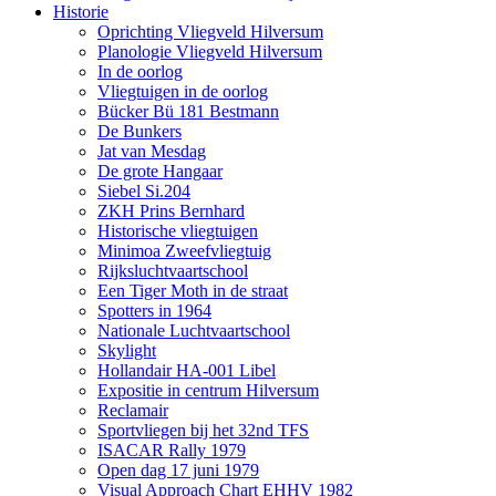
Historie
Oprichting Vliegveld Hilversum
Planologie Vliegveld Hilversum
In de oorlog
Vliegtuigen in de oorlog
Bücker Bü 181 Bestmann
De Bunkers
Jat van Mesdag
De grote Hangaar
Siebel Si.204
ZKH Prins Bernhard
Historische vliegtuigen
Minimoa Zweefvliegtuig
Rijksluchtvaartschool
Een Tiger Moth in de straat
Spotters in 1964
Nationale Luchtvaartschool
Skylight
Hollandair HA-001 Libel
Expositie in centrum Hilversum
Reclamair
Sportvliegen bij het 32nd TFS
ISACAR Rally 1979
Open dag 17 juni 1979
Visual Approach Chart EHHV 1982