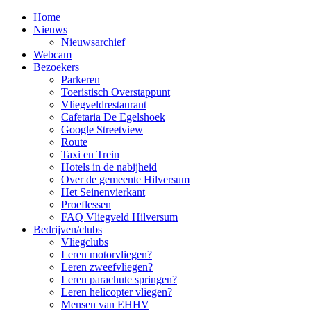
Home
Nieuws
Nieuwsarchief
Webcam
Bezoekers
Parkeren
Toeristisch Overstappunt
Vliegveldrestaurant
Cafetaria De Egelshoek
Google Streetview
Route
Taxi en Trein
Hotels in de nabijheid
Over de gemeente Hilversum
Het Seinenvierkant
Proeflessen
FAQ Vliegveld Hilversum
Bedrijven/clubs
Vliegclubs
Leren motorvliegen?
Leren zweefvliegen?
Leren parachute springen?
Leren helicopter vliegen?
Mensen van EHHV