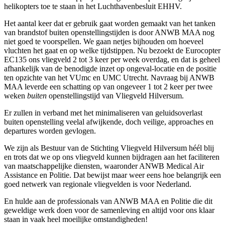
helikopters toe te staan in het Luchthavenbesluit EHHV.
Het aantal keer dat er gebruik gaat worden gemaakt van het tanken
van brandstof buiten openstellingstijden is door ANWB MAA nog
niet goed te voorspellen. We gaan netjes bijhouden om hoeveel
vluchten het gaat en op welke tijdstippen. Nu bezoekt de Eurocopter
EC135 ons vliegveld 2 tot 3 keer per week overdag, en dat is geheel
afhankelijk van de benodigde inzet op ongeval-locatie en de positie
ten opzichte van het VUmc en UMC Utrecht. Navraag bij ANWB
MAA leverde een schatting op van ongeveer 1 tot 2 keer per twee
weken
buiten
openstellingstijd van Vliegveld Hilversum.
Er zullen in verband met het minimaliseren van geluidsoverlast
buiten openstelling veelal afwijkende, doch veilige, approaches en
departures worden gevlogen.
We zijn als Bestuur van de Stichting Vliegveld Hilversum héél blij
en trots dat we op ons vliegveld kunnen bijdragen aan het faciliteren
van maatschappelijke diensten, waaronder ANWB Medical Air
Assistance en Politie. Dat bewijst maar weer eens hoe belangrijk een
goed netwerk van regionale vliegvelden is voor Nederland.
En hulde aan de professionals van ANWB MAA en Politie die dit
geweldige werk doen voor de samenleving en altijd voor ons klaar
staan in vaak heel moeilijke omstandigheden!