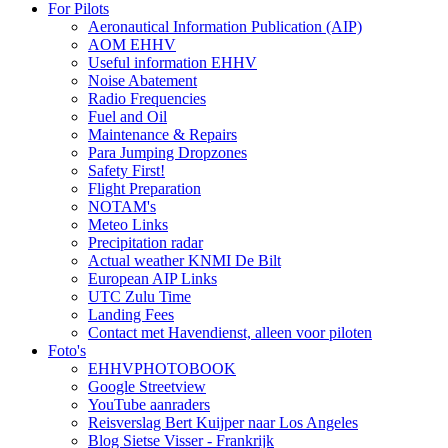
For Pilots
Aeronautical Information Publication (AIP)
AOM EHHV
Useful information EHHV
Noise Abatement
Radio Frequencies
Fuel and Oil
Maintenance & Repairs
Para Jumping Dropzones
Safety First!
Flight Preparation
NOTAM's
Meteo Links
Precipitation radar
Actual weather KNMI De Bilt
European AIP Links
UTC Zulu Time
Landing Fees
Contact met Havendienst, alleen voor piloten
Foto's
EHHVPHOTOBOOK
Google Streetview
YouTube aanraders
Reisverslag Bert Kuijper naar Los Angeles
Blog Sietse Visser - Frankrijk