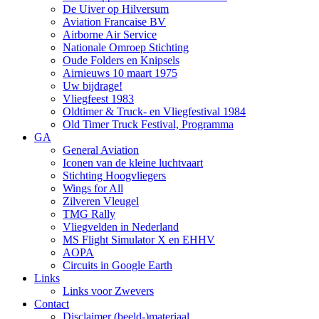
De Uiver op Hilversum
Aviation Francaise BV
Airborne Air Service
Nationale Omroep Stichting
Oude Folders en Knipsels
Airnieuws 10 maart 1975
Uw bijdrage!
Vliegfeest 1983
Oldtimer & Truck- en Vliegfestival 1984
Old Timer Truck Festival, Programma
GA
General Aviation
Iconen van de kleine luchtvaart
Stichting Hoogvliegers
Wings for All
Zilveren Vleugel
TMG Rally
Vliegvelden in Nederland
MS Flight Simulator X en EHHV
AOPA
Circuits in Google Earth
Links
Links voor Zwevers
Contact
Disclaimer (beeld-)materiaal