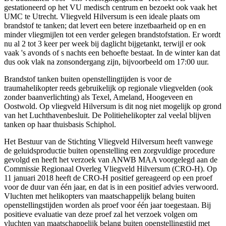
gestationeerd op het VU medisch centrum en bezoekt ook vaak het
UMC te Utrecht. Vliegveld Hilversum is een ideale plaats om
brandstof te tanken; dat levert een betere inzetbaarheid op en en
minder vliegmijlen tot een verder gelegen brandstofstation. Er wordt
nu al 2 tot 3 keer per week bij daglicht bijgetankt, terwijl er ook
vaak 's avonds of s nachts een behoefte bestaat. In de winter kan dat
dus ook vlak na zonsondergang zijn, bijvoorbeeld om 17:00 uur.
Brandstof tanken buiten openstellingtijden is voor de
traumahelikopter reeds gebruikelijk op regionale vliegvelden (ook
zonder baanverlichting) als Texel, Ameland, Hoogeveen en
Oostwold. Op vliegveld Hilversum is dit nog niet mogelijk op grond
van het Luchthavenbesluit. De Politiehelikopter zal veelal blijven
tanken op haar thuisbasis Schiphol.
Het Bestuur van de Stichting Vliegveld Hilversum heeft vanwege
de geluidsproductie buiten openstelling een zorgvuldige procedure
gevolgd en heeft het verzoek van ANWB MAA voorgelegd aan de
Commissie Regionaal Overleg Vliegveld Hilversum (CRO-H). Op
11 januari 2018 heeft de CRO-H positief gereageerd op een proef
voor de duur van één jaar, en dat is in een positief advies verwoord.
Vluchten met helikopters van maatschappelijk belang buiten
openstellingstijden worden als proef voor één jaar toegestaan. Bij
positieve evaluatie van deze proef zal het verzoek volgen om
vluchten van maatschappelijk belang buiten openstellingstijd met