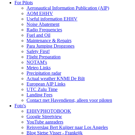
For Pilots
Aeronautical Information Publication (AIP)
AOM EHHV
Useful information EHHV
Noise Abatement
Radio Frequencies
Fuel and Oil
Maintenance & Repairs
Para Jumping Dropzones
Safety First!
Flight Preparation
NOTAM's
Meteo Links
Precipitation radar
Actual weather KNMI De Bilt
European AIP Links
UTC Zulu Time
Landing Fees
Contact met Havendienst, alleen voor piloten
Foto's
EHHVPHOTOBOOK
Google Streetview
YouTube aanraders
Reisverslag Bert Kuijper naar Los Angeles
Blog Sietse Visser - Frankrijk