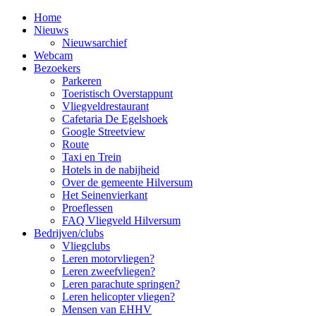
Home
Nieuws
Nieuwsarchief
Webcam
Bezoekers
Parkeren
Toeristisch Overstappunt
Vliegveldrestaurant
Cafetaria De Egelshoek
Google Streetview
Route
Taxi en Trein
Hotels in de nabijheid
Over de gemeente Hilversum
Het Seinenvierkant
Proeflessen
FAQ Vliegveld Hilversum
Bedrijven/clubs
Vliegclubs
Leren motorvliegen?
Leren zweefvliegen?
Leren parachute springen?
Leren helicopter vliegen?
Mensen van EHHV