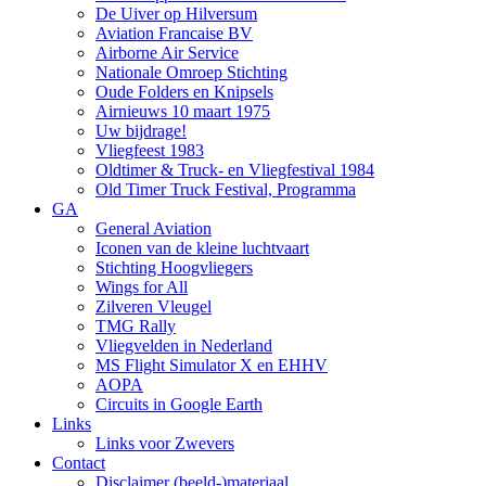
De Uiver op Hilversum
Aviation Francaise BV
Airborne Air Service
Nationale Omroep Stichting
Oude Folders en Knipsels
Airnieuws 10 maart 1975
Uw bijdrage!
Vliegfeest 1983
Oldtimer & Truck- en Vliegfestival 1984
Old Timer Truck Festival, Programma
GA
General Aviation
Iconen van de kleine luchtvaart
Stichting Hoogvliegers
Wings for All
Zilveren Vleugel
TMG Rally
Vliegvelden in Nederland
MS Flight Simulator X en EHHV
AOPA
Circuits in Google Earth
Links
Links voor Zwevers
Contact
Disclaimer (beeld-)materiaal