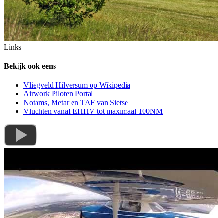
Links
Bekijk ook eens
Vliegveld Hilversum op Wikipedia
Airwork Piloten Portal
Notams, Metar en TAF van Sietse
Vluchten vanaf EHHV tot maximaal 100NM