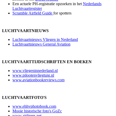
Een actuele PH-registratie opzoeken in het
Nederlands
Luchtvaartregister
Scramble Airfield Guide
for spotters
LUCHTVAARTNIEUWS
Luchtvaartnieuws Vliegen in Nederland
Luchtvaartnieuws General Aviation
LUCHTVAARTTIJDSCHRIFTEN EN BOEKEN
www.vliegeninnederland.nl
www.pilootenvliegtuig.nl
www.aviationbookreviews.com
LUCHTVAARTFOTO'S
www.ehhvphotobook.com
Mooie historische foto's GoZc
www.airliners.net