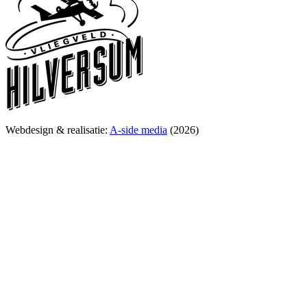
Webdesign & realisatie:
A-side media
(2026)