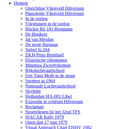
Historie
Oprichting Vliegveld Hilversum
Planologie Vliegveld Hilversum
In de oorlog
Vliegtuigen in de oorlog
Bücker Bü 181 Bestmann
De Bunkers
Jat van Mesdag
De grote Hangaar
Siebel Si.204
ZKH Prins Bernhard
Historische vliegtuigen
Minimoa Zweefvliegtuig
Rijksluchtvaartschool
Een Tiger Moth in de straat
Spotters in 1964
Nationale Luchtvaartschool
Skylight
Hollandair HA-001 Libel
Expositie in centrum Hilversum
Reclamair
Sportvliegen bij het 32nd TFS
ISACAR Rally 1979
Open dag 17 juni 1979
Visual Approach Chart EHHV 1982