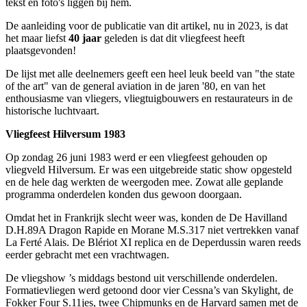
tekst en foto's liggen bij hem.
De aanleiding voor de publicatie van dit artikel, nu in 2023, is dat
het maar liefst
40 jaar
geleden is dat dit vliegfeest heeft
plaatsgevonden!
De lijst met alle deelnemers geeft een heel leuk beeld van "the state
of the art" van de general aviation in de jaren '80, en van het
enthousiasme van vliegers, vliegtuigbouwers en restaurateurs in de
historische luchtvaart.
Vliegfeest Hilversum 1983
Op zondag 26 juni 1983 werd er een vliegfeest gehouden op
vliegveld Hilversum. Er was een uitgebreide static show opgesteld
en de hele dag werkten de weergoden mee. Zowat alle geplande
programma onderdelen konden dus gewoon doorgaan.
Omdat het in Frankrijk slecht weer was, konden de De Havilland
D.H.89A Dragon Rapide en Morane M.S.317 niet vertrekken vanaf
La Ferté Alais. De Blériot XI replica en de Deperdussin waren reeds
eerder gebracht met een vrachtwagen.
De vliegshow ’s middags bestond uit verschillende onderdelen.
Formatievliegen werd getoond door vier Cessna’s van Skylight, de
Fokker Four S.11jes, twee Chipmunks en de Harvard samen met de