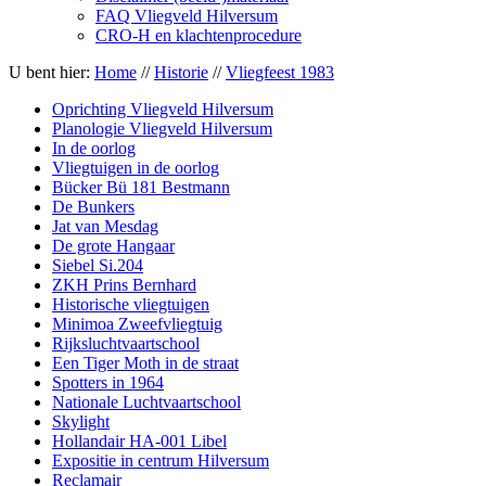
FAQ Vliegveld Hilversum
CRO-H en klachtenprocedure
U bent hier:
Home
//
Historie
//
Vliegfeest 1983
Oprichting Vliegveld Hilversum
Planologie Vliegveld Hilversum
In de oorlog
Vliegtuigen in de oorlog
Bücker Bü 181 Bestmann
De Bunkers
Jat van Mesdag
De grote Hangaar
Siebel Si.204
ZKH Prins Bernhard
Historische vliegtuigen
Minimoa Zweefvliegtuig
Rijksluchtvaartschool
Een Tiger Moth in de straat
Spotters in 1964
Nationale Luchtvaartschool
Skylight
Hollandair HA-001 Libel
Expositie in centrum Hilversum
Reclamair