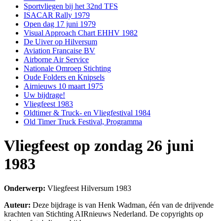
Sportvliegen bij het 32nd TFS
ISACAR Rally 1979
Open dag 17 juni 1979
Visual Approach Chart EHHV 1982
De Uiver op Hilversum
Aviation Francaise BV
Airborne Air Service
Nationale Omroep Stichting
Oude Folders en Knipsels
Airnieuws 10 maart 1975
Uw bijdrage!
Vliegfeest 1983
Oldtimer & Truck- en Vliegfestival 1984
Old Timer Truck Festival, Programma
Vliegfeest op zondag 26 juni
1983
Onderwerp:
Vliegfeest Hilversum 1983
Auteur:
Deze bijdrage is van Henk Wadman, één van de drijvende
krachten van Stichting AIRnieuws Nederland. De copyrights op