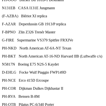
N131EB CASA I131E Jungmann
(F-AZBA) Blériot XI replica
F-AZAR Deperdussin GB 1913/P replica
F-BPNO Zlin Z326 Trenér Master
G-FIRE Supermarine VS379 Spitfire FRXIVe
PH-NKD North American AT-6A-NT Texan
PH-BKT North American AT-16-ND Harvard IIB (Luftwaffe c/s)
N5817N Boeing E75 N2S-5 Kaydet
D-EHLG Focke Wulf Piaggio FWP149D
PH-NCE Erco 415D Ercoupe
PH-COR Dijkman Dulkes Dijkhastar II
PH-RVA Bensen B-8M
PH-OTB Pilatus PC-6/340 Porter