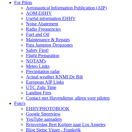
For Pilots
Aeronautical Information Publication (AIP)
AOM EHHV
Useful information EHHV
Noise Abatement
Radio Frequencies
Fuel and Oil
Maintenance & Repairs
Para Jumping Dropzones
Safety First!
Flight Preparation
NOTAM's
Meteo Links
Precipitation radar
Actual weather KNMI De Bilt
European AIP Links
UTC Zulu Time
Landing Fees
Contact met Havendienst, alleen voor piloten
Foto's
EHHVPHOTOBOOK
Google Streetview
YouTube aanraders
Reisverslag Bert Kuijper naar Los Angeles
Blog Sietse Visser - Frankrijk