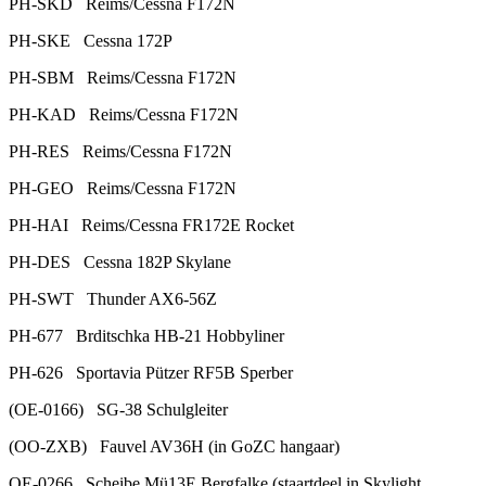
PH-SKD Reims/Cessna F172N
PH-SKE Cessna 172P
PH-SBM Reims/Cessna F172N
PH-KAD Reims/Cessna F172N
PH-RES Reims/Cessna F172N
PH-GEO Reims/Cessna F172N
PH-HAI Reims/Cessna FR172E Rocket
PH-DES Cessna 182P Skylane
PH-SWT Thunder AX6-56Z
PH-677 Brditschka HB-21 Hobbyliner
PH-626 Sportavia Pützer RF5B Sperber
(OE-0166) SG-38 Schulgleiter
(OO-ZXB) Fauvel AV36H (in GoZC hangaar)
OE-0266 Scheibe Mü13E Bergfalke (staartdeel in Skylight