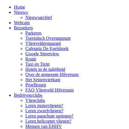
Home
Nieuws
Nieuwsarchief
Webcam
Bezoekers
Parkeren
Toeristisch Overstappunt
Vliegveldrestaurant
Cafetaria De Egelshoek
Google Streetview
Route
Taxi en Trein
Hotels in de nabijheid
Over de gemeente Hilversum
Het Seinenvierkant
Proeflessen
FAQ Vliegveld Hilversum
Bedrijven/clubs
Vliegclubs
Leren motorvliegen?
Leren zweefvliegen?
Leren parachute springen?
Leren helicopter vliegen?
Mensen van EHHV