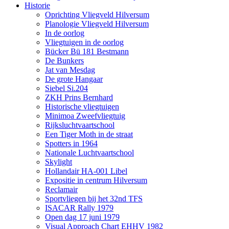
Historie
Oprichting Vliegveld Hilversum
Planologie Vliegveld Hilversum
In de oorlog
Vliegtuigen in de oorlog
Bücker Bü 181 Bestmann
De Bunkers
Jat van Mesdag
De grote Hangaar
Siebel Si.204
ZKH Prins Bernhard
Historische vliegtuigen
Minimoa Zweefvliegtuig
Rijksluchtvaartschool
Een Tiger Moth in de straat
Spotters in 1964
Nationale Luchtvaartschool
Skylight
Hollandair HA-001 Libel
Expositie in centrum Hilversum
Reclamair
Sportvliegen bij het 32nd TFS
ISACAR Rally 1979
Open dag 17 juni 1979
Visual Approach Chart EHHV 1982