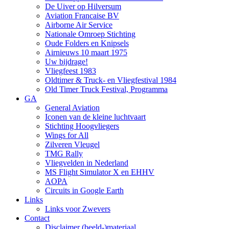
De Uiver op Hilversum
Aviation Francaise BV
Airborne Air Service
Nationale Omroep Stichting
Oude Folders en Knipsels
Airnieuws 10 maart 1975
Uw bijdrage!
Vliegfeest 1983
Oldtimer & Truck- en Vliegfestival 1984
Old Timer Truck Festival, Programma
GA
General Aviation
Iconen van de kleine luchtvaart
Stichting Hoogvliegers
Wings for All
Zilveren Vleugel
TMG Rally
Vliegvelden in Nederland
MS Flight Simulator X en EHHV
AOPA
Circuits in Google Earth
Links
Links voor Zwevers
Contact
Disclaimer (beeld-)materiaal