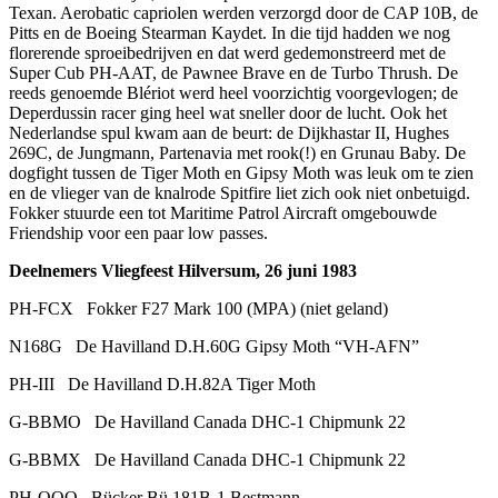
Texan. Aerobatic capriolen werden verzorgd door de CAP 10B, de
Pitts en de Boeing Stearman Kaydet. In die tijd hadden we nog
florerende sproeibedrijven en dat werd gedemonstreerd met de
Super Cub PH-AAT, de Pawnee Brave en de Turbo Thrush. De
reeds genoemde Blériot werd heel voorzichtig voorgevlogen; de
Deperdussin racer ging heel wat sneller door de lucht. Ook het
Nederlandse spul kwam aan de beurt: de Dijkhastar II, Hughes
269C, de Jungmann, Partenavia met rook(!) en Grunau Baby. De
dogfight tussen de Tiger Moth en Gipsy Moth was leuk om te zien
en de vlieger van de knalrode Spitfire liet zich ook niet onbetuigd.
Fokker stuurde een tot Maritime Patrol Aircraft omgebouwde
Friendship voor een paar low passes.
Deelnemers Vliegfeest Hilversum, 26 juni 1983
PH-FCX Fokker F27 Mark 100 (MPA) (niet geland)
N168G De Havilland D.H.60G Gipsy Moth “VH-AFN”
PH-III De Havilland D.H.82A Tiger Moth
G-BBMO De Havilland Canada DHC-1 Chipmunk 22
G-BBMX De Havilland Canada DHC-1 Chipmunk 22
PH-OOO Bücker Bü 181B-1 Bestmann