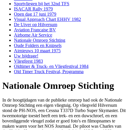
Sportvliegen bij het 32nd TFS
ISACAR Rally 1979
Open dag 17 juni 1979
Visual Approach Chart EHHV 1982
De Uiver op Hilversum
Aviation Francaise BV
Airborne Air Service
Nationale Omroep Stichting
Oude Folders en Knipsels
Airnieuws 10 maart 1975
Uw bijdrage!
Vliegfeest 1983
Oldtimer & Truck- en Vliegfestival 1984
Old Timer Truck Festival, Programma
Nationale Omroep Stichting
In de hoogtijdagen van de publieke omroep had ook de Nationale
Omroep Stichting een eigen vliegtuig. Op vliegveld Hilversum
stond de PH-NOS, een Cessna T337D Turbo Super Skymaster. Dit
tweemotorige toestel heeft een trek- en een duwschroef, en een
bovenliggende vleugel zodat er goed foto's en filmopnames te
maken waren voor het NOS Journaal. De piloot was Charles van