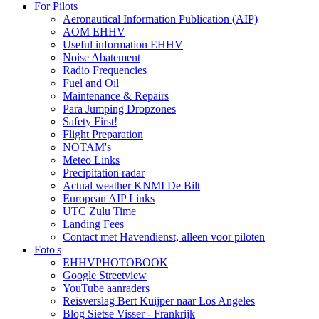
For Pilots
Aeronautical Information Publication (AIP)
AOM EHHV
Useful information EHHV
Noise Abatement
Radio Frequencies
Fuel and Oil
Maintenance & Repairs
Para Jumping Dropzones
Safety First!
Flight Preparation
NOTAM's
Meteo Links
Precipitation radar
Actual weather KNMI De Bilt
European AIP Links
UTC Zulu Time
Landing Fees
Contact met Havendienst, alleen voor piloten
Foto's
EHHVPHOTOBOOK
Google Streetview
YouTube aanraders
Reisverslag Bert Kuijper naar Los Angeles
Blog Sietse Visser - Frankrijk