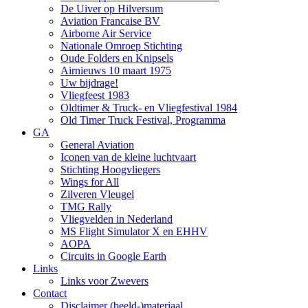
De Uiver op Hilversum
Aviation Francaise BV
Airborne Air Service
Nationale Omroep Stichting
Oude Folders en Knipsels
Airnieuws 10 maart 1975
Uw bijdrage!
Vliegfeest 1983
Oldtimer & Truck- en Vliegfestival 1984
Old Timer Truck Festival, Programma
GA
General Aviation
Iconen van de kleine luchtvaart
Stichting Hoogvliegers
Wings for All
Zilveren Vleugel
TMG Rally
Vliegvelden in Nederland
MS Flight Simulator X en EHHV
AOPA
Circuits in Google Earth
Links
Links voor Zwevers
Contact
Disclaimer (beeld-)materiaal