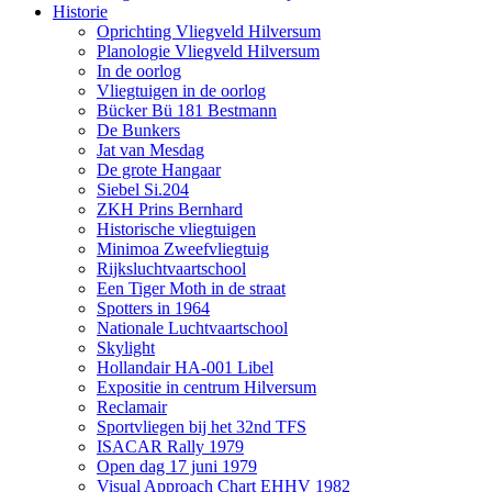
Historie
Oprichting Vliegveld Hilversum
Planologie Vliegveld Hilversum
In de oorlog
Vliegtuigen in de oorlog
Bücker Bü 181 Bestmann
De Bunkers
Jat van Mesdag
De grote Hangaar
Siebel Si.204
ZKH Prins Bernhard
Historische vliegtuigen
Minimoa Zweefvliegtuig
Rijksluchtvaartschool
Een Tiger Moth in de straat
Spotters in 1964
Nationale Luchtvaartschool
Skylight
Hollandair HA-001 Libel
Expositie in centrum Hilversum
Reclamair
Sportvliegen bij het 32nd TFS
ISACAR Rally 1979
Open dag 17 juni 1979
Visual Approach Chart EHHV 1982