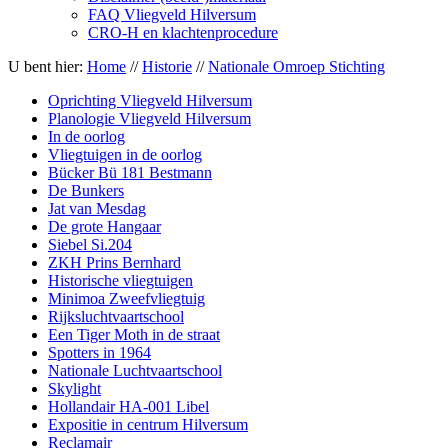
FAQ Vliegveld Hilversum
CRO-H en klachtenprocedure
U bent hier:
Home
//
Historie
//
Nationale Omroep Stichting
Oprichting Vliegveld Hilversum
Planologie Vliegveld Hilversum
In de oorlog
Vliegtuigen in de oorlog
Bücker Bü 181 Bestmann
De Bunkers
Jat van Mesdag
De grote Hangaar
Siebel Si.204
ZKH Prins Bernhard
Historische vliegtuigen
Minimoa Zweefvliegtuig
Rijksluchtvaartschool
Een Tiger Moth in de straat
Spotters in 1964
Nationale Luchtvaartschool
Skylight
Hollandair HA-001 Libel
Expositie in centrum Hilversum
Reclamair