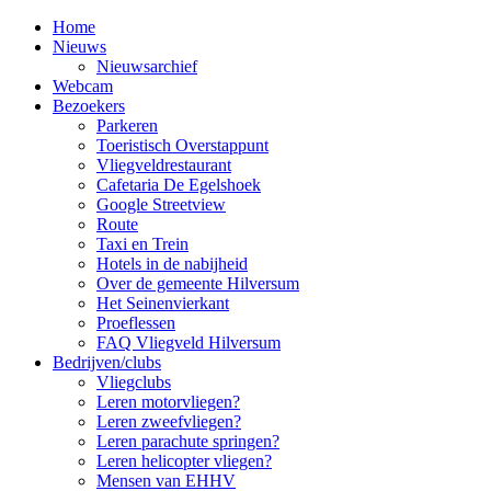
Home
Nieuws
Nieuwsarchief
Webcam
Bezoekers
Parkeren
Toeristisch Overstappunt
Vliegveldrestaurant
Cafetaria De Egelshoek
Google Streetview
Route
Taxi en Trein
Hotels in de nabijheid
Over de gemeente Hilversum
Het Seinenvierkant
Proeflessen
FAQ Vliegveld Hilversum
Bedrijven/clubs
Vliegclubs
Leren motorvliegen?
Leren zweefvliegen?
Leren parachute springen?
Leren helicopter vliegen?
Mensen van EHHV