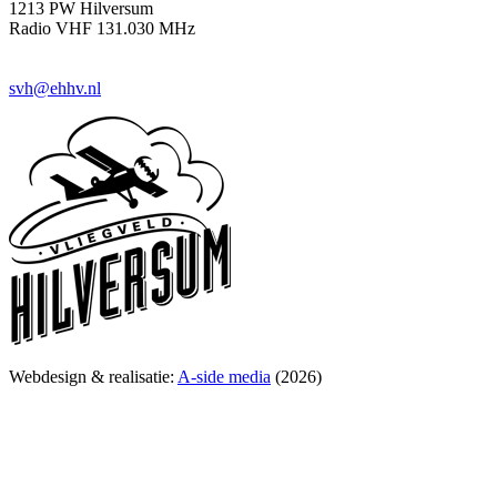
1213 PW Hilversum
Radio VHF 131.030 MHz
svh@ehhv.nl
Webdesign & realisatie:
A-side media
(2026)